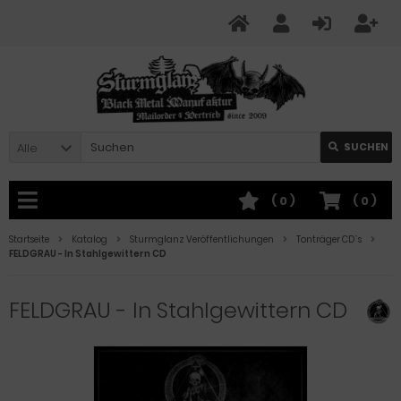
Alle
SUCHEN
(
0
)
(
0
)
Startseite
Katalog
Sturmglanz Veröffentlichungen
Tonträger CD`s
FELDGRAU - In Stahlgewittern CD
FELDGRAU - In Stahlgewittern CD