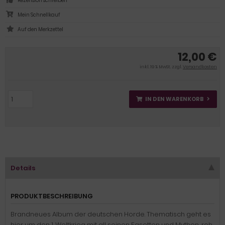
Rezension schreiben
Mein Schnellkauf
12,00 €
inkl. 19 % MwSt. zzgl.
Versandkosten
IN DEN WARENKORB
Details
PRODUKTBESCHREIBUNG
Brandneues Album der deutschen Horde. Thematisch geht es
hier um den 1. Weltkrieg mit all seinen Fasetten und Mythen.. roh,