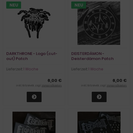
NEU
NEU
DARKTHRONE - Logo (cut-
DEISTERDÄMON -
out) Patch
Deisterdämon Patch
Lieferzeit:
1 Woche
Lieferzeit:
1 Woche
6,00 €
6,00 €
inkl. 19 % MwSt. zzgl.
Versandkosten
inkl. 19 % MwSt. zzgl.
Versandkosten