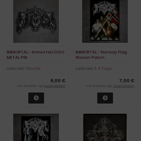
IMMORTAL - Immortal LOGO
IMMORTAL - Norway Flag
METAL PIN
Woven Patch
Lieferzeit:
1 Woche
Lieferzeit:
3-4 Tage
9,00 €
7,00 €
inkl. 19 % MwSt. zzgl.
Versandkosten
inkl. 19 % MwSt. zzgl.
Versandkosten