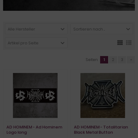
Alle Hersteller
Sortieren nach ...
Artikel pro Seite
Seiten:
1
2
3
»
AD HOMINEM - Ad Hominem
AD HOMINEM - Totalitarian
Logo long
Black Metal Button