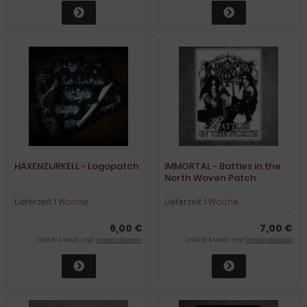
HÄXENZIJRKELL - Logopatch
IMMORTAL - Battles in the
North Woven Patch
Lieferzeit:
1 Woche
Lieferzeit:
1 Woche
6,00 €
7,00 €
inkl. 19 % MwSt. zzgl.
Versandkosten
inkl. 19 % MwSt. zzgl.
Versandkosten