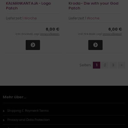
KALMANKANTAJA - Logo
Kroda - Die with your God
Patch
Patch
Lieferzeit:
1 Woche
Lieferzeit:
1 Woche
6,00 €
6,00 €
inkl. 19 % MwSt. zzgl.
Versandkosten
inkl. 19 % MwSt. zzgl.
Versandkosten
Seiten:
1
2
3
»
Mehr über...
Shipping & Payment Terms
Privacy and Data Protection