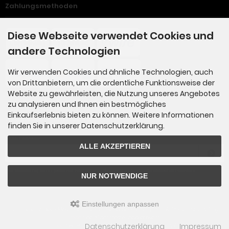
Zahlungsmethoden
Diese Webseite verwendet Cookies und
andere Technologien
Wir verwenden Cookies und ähnliche Technologien, auch
von Drittanbietern, um die ordentliche Funktionsweise der
Website zu gewährleisten, die Nutzung unseres Angebotes
zu analysieren und Ihnen ein bestmögliches
Einkaufserlebnis bieten zu können. Weitere Informationen
Newsletter-Anmeldung
finden Sie in unserer Datenschutzerklärung.
E-Mail-Adresse:
ALLE AKZEPTIEREN
Der Newsletter kann jederzeit hier oder in Ihrem Kundenkonto abbestellt werden.
NUR NOTWENDIGE
Einstellungen anpassen
Sturmglanz Black Metal Manufaktur Mailorder © 2026 | Template © 2009-2026 by
mod
ified eCommerce Shopsoftware
Datenschutzerklärung
Impressum
mod
ified eCommerce Shopsoftware © 2009-2026