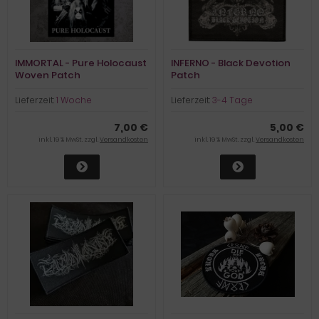
IMMORTAL - Pure Holocaust
INFERNO - Black Devotion
Woven Patch
Patch
Lieferzeit:
1 Woche
Lieferzeit:
3-4 Tage
7,00 €
5,00 €
inkl. 19 % MwSt. zzgl.
Versandkosten
inkl. 19 % MwSt. zzgl.
Versandkosten