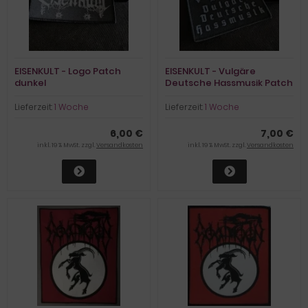
EISENKULT - Logo Patch
EISENKULT - Vulgäre
dunkel
Deutsche Hassmusik Patch
Lieferzeit:
1 Woche
Lieferzeit:
1 Woche
6,00 €
7,00 €
inkl. 19 % MwSt. zzgl.
Versandkosten
inkl. 19 % MwSt. zzgl.
Versandkosten