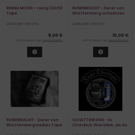
RISING MOON – rising (2025)
RUNENWACHT - Derer von
Tape
Württemberg schwarzes
Tape mit seperatem
Booklet
Lieferzeit:
1 Woche
Lieferzeit:
1 Woche
8,00 €
10,00 €
inkl. 19 % MwSt. zzgl.
Versandkosten
inkl. 19 % MwSt. zzgl.
Versandkosten
RUNENWACHT - Derer von
SCHATTENFANG - Ex
Württemberg weißes Tape
Cineribus: Was blieb, als du
mit seperatem Booklet
gegangen bist limitiertes