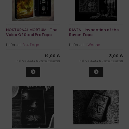
NOKTURNAL MORTUM - The
RÄVEN - Invocation of the
Voice Of Steel ProTape
Raven Tape
Lieferzeit:
3-4 Tage
Lieferzeit:
1 Woche
12,00 €
8,00 €
inkl. 19 % MwSt. zzgl.
Versandkosten
inkl. 19 % MwSt. zzgl.
Versandkosten