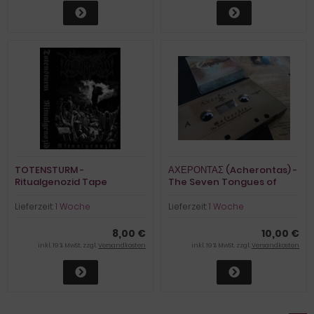
TOTENSTURM -
ΑΧΕΡΟΝΤΑΣ (Acherontas) -
Ritualgenozid Tape
The Seven Tongues of
ΔΑΗΜΩΝ Gold Tape
Lieferzeit:
1 Woche
Lieferzeit:
1 Woche
8,00 €
10,00 €
inkl. 19 % MwSt. zzgl.
Versandkosten
inkl. 19 % MwSt. zzgl.
Versandkosten