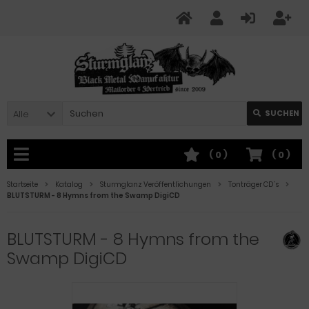
Alle
SUCHEN
(
0
)
(
0
)
Startseite
Katalog
Sturmglanz Veröffentlichungen
Tonträger CD`s
BLUTSTURM - 8 Hymns from the Swamp DigiCD
BLUTSTURM - 8 Hymns from the
Swamp DigiCD