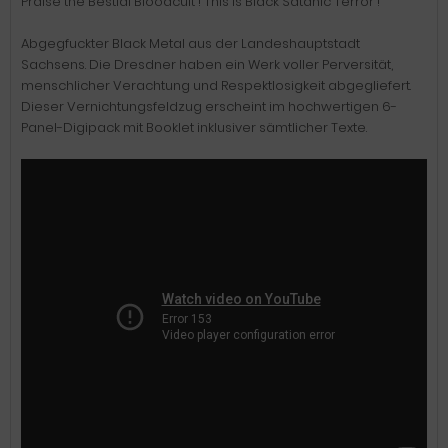
Praise the Bestial Bloodcult ! This is Black Satanic Terror !
Abgegfuckter Black Metal aus der Landeshauptstadt
Sachsens. Die Dresdner haben ein Werk voller Perversität,
menschlicher Verachtung und Respektlosigkeit abgegliefert.
Dieser Vernichtungsfeldzug erscheint im hochwertigen 6-
Panel-Digipack mit Booklet inklusiver sämtlicher Texte.