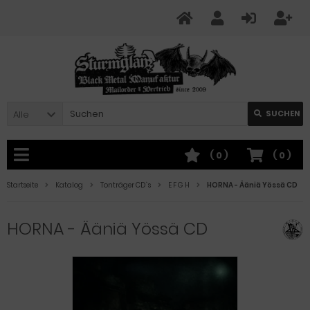
Alle
SUCHEN
(
0
)
(
0
)
Startseite
Katalog
Tonträger CD`s
E F G H
HORNA - Ääniä Yössä CD
HORNA - Ääniä Yössä CD