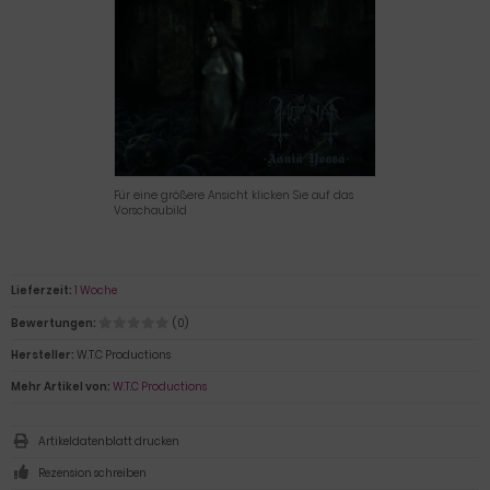
Für eine größere Ansicht klicken Sie auf das
Vorschaubild
Lieferzeit:
1 Woche
Bewertungen:
(0)
Hersteller:
W.T.C Productions
Mehr Artikel von:
W.T.C Productions
Artikeldatenblatt drucken
Rezension schreiben