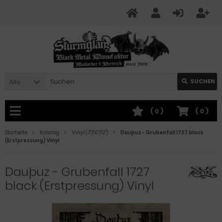
Alle
SUCHEN
(
0
)
(
0
)
Startseite
Katalog
Vinyl (7"/10"/12")
Dauþuz - Grubenfall 1727 black
(Erstpressung) Vinyl
Dauþuz - Grubenfall 1727
black (Erstpressung) Vinyl