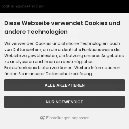
Zahlungsmethoden
Diese Webseite verwendet Cookies und
andere Technologien
Wir verwenden Cookies und ähnliche Technologien, auch
von Drittanbietern, um die ordentliche Funktionsweise der
Website zu gewährleisten, die Nutzung unseres Angebotes
zu analysieren und Ihnen ein bestmögliches
Einkaufserlebnis bieten zu können. Weitere Informationen
Newsletter-Anmeldung
finden Sie in unserer Datenschutzerklärung.
E-Mail-Adresse:
ALLE AKZEPTIEREN
Der Newsletter kann jederzeit hier oder in Ihrem Kundenkonto abbestellt werden.
NUR NOTWENDIGE
Einstellungen anpassen
Sturmglanz Black Metal Manufaktur Mailorder © 2026 | Template © 2009-2026 by
mod
ified eCommerce Shopsoftware