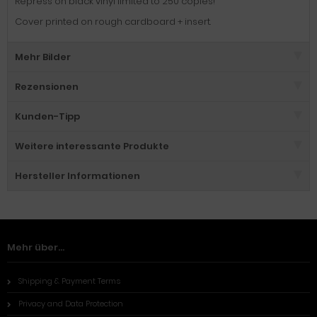
Repress on black vinyl limited to 250 copies!
Cover printed on rough cardboard + insert.
Mehr Bilder
Rezensionen
Kunden-Tipp
Weitere interessante Produkte
Hersteller Informationen
Mehr über...
Shipping & Payment Terms
Privacy and Data Protection