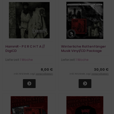
HammR - P E R C H T A //
Winterliche Rattenfänger
DigiCD
Musik Vinyl/CD Package
Lieferzeit:
1 Woche
Lieferzeit:
1 Woche
6,00 €
30,00 €
inkl. 19 % MwSt. zzgl.
Versandkosten
inkl. 19 % MwSt. zzgl.
Versandkosten