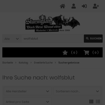
Alle
SUCHEN
(
0
)
(
0
)
Startseite
Katalog
Erweiterte Suche
Suchergebnisse
Ihre Suche nach: wolfsblut
Alle Hersteller
Sortieren nach ...
Artikel pro Seite