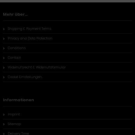
Mehr über...
Shipping & Payment Terms
Privacy and Data Protection
Conditions
Contact
Widerrufsrecht & Widerrufsformular
Cookie Einstellungen
Informationen
Imprint
Sitemap
Delivery Time