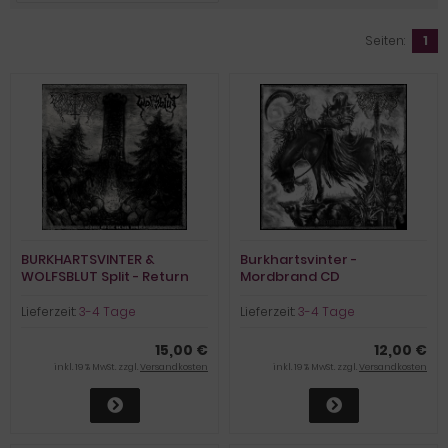
Seiten:
1
BURKHARTSVINTER &
Burkhartsvinter -
WOLFSBLUT Split - Return
Mordbrand CD
Of The Black Hordes 10"
Gatefold Vinyl
Lieferzeit:
3-4 Tage
Lieferzeit:
3-4 Tage
15,00 €
12,00 €
inkl. 19 % MwSt. zzgl.
Versandkosten
inkl. 19 % MwSt. zzgl.
Versandkosten