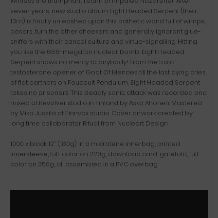
Witness the triumphant return of Impaled Nazarene!! After
seven years, new studio album Eight Headed Serpent (their
13rd) is finally unleashed upon this pathetic world full of wimps,
posers, turn the other cheekers and generally ignorant glue-
sniffers with their cancel culture and virtue-signalling. Hitting
you like the 666-megaton nuclear bomb, Eight Headed
Serpent shows no mercy to anybody! From the toxic
testosterone opener of Goat Of Mendes till the last dying cries
of flat earthers on Foucault Pendulum, Eight Headed Serpent
takes no prisoners. This deadly sonic attack was recorded and
mixed at Revolver studio in Finland by Asko Ahonen. Mastered
by Mika Jussila at Finnvox studio. Cover artwork created by
long time collaborator Ritual from Nucleart Design.
1000 x black 12" (180g) in a microtene innerbag, printed
innersleeve, full-color on 220g, download card, gatefold, full-
color on 350g, all assembled in a PVC overbag.