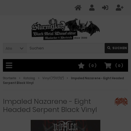
Alle
SUCHEN
(
0
)
(
0
)
Startseite
Katalog
Vinyl (7"/10"/12")
Impaled Nazarene - Eight Headed
Serpent Black Vinyl
Impaled Nazarene - Eight
Headed Serpent Black Vinyl