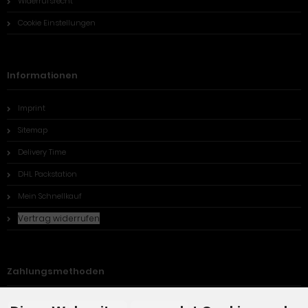
Widerrufsrecht
Cookie Einstellungen
Informationen
Imprint
Sitemap
Delivery Time
DHL Packstation
Mein Schnellkauf
Vertrag widerrufen
Zahlungsmethoden