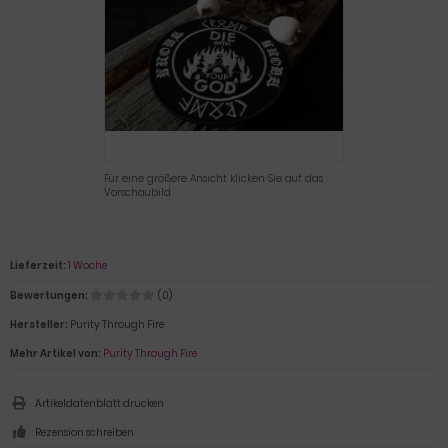
Für eine größere Ansicht klicken Sie auf das
Vorschaubild
Lieferzeit:
1 Woche
Bewertungen:
(0)
Hersteller:
Purity Through Fire
Mehr Artikel von:
Purity Through Fire
Artikeldatenblatt drucken
Rezension schreiben