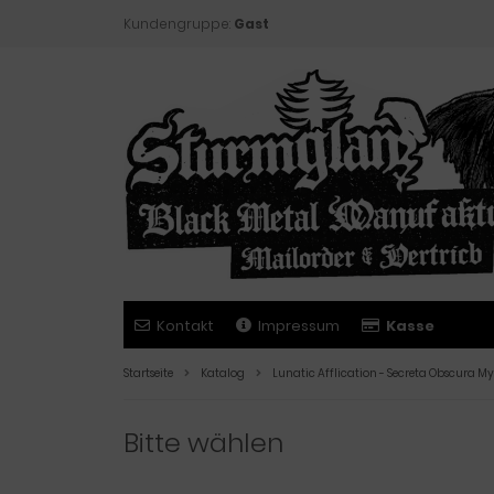
Kundengruppe:
Gast
Kontakt
Impressum
Kasse
Startseite
Katalog
Lunatic Afflication - Secreta Obscura M
Bitte wählen