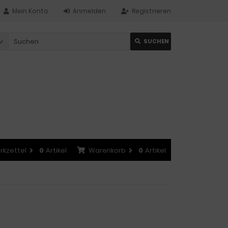
Mein Konto
Anmelden
Registrieren
SUCHEN
rkzettel
0
Artikel
Warenkorb
0
Artikel