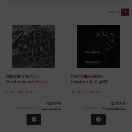
Seiten:
1
DEISTERDÄMON -
DEISTERDÄMON -
Deisterdämon Patch
Hassbolzen DigiCD
Lieferzeit:
1 Woche
Lieferzeit:
1 Woche
6,00 €
12,00 €
inkl. 19 % MwSt. zzgl.
Versandkosten
inkl. 19 % MwSt. zzgl.
Versandkosten