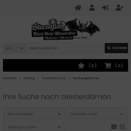
Alle
SUCHEN
(
0
)
(
0
)
Startseite
Katalog
Erweiterte Suche
Suchergebnisse
Ihre Suche nach: deisterdämon
Alle Hersteller
Sortieren nach ...
Artikel pro Seite