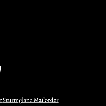
n
Sturmglanz Mailorder